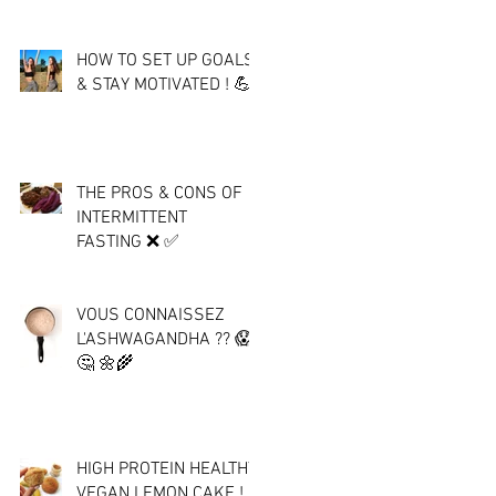
HOW TO SET UP GOALS
& STAY MOTIVATED ! 💪
THE PROS & CONS OF
INTERMITTENT
FASTING ❌ ✅
VOUS CONNAISSEZ
L'ASHWAGANDHA ?? 😱
🤔 🌼🌾
HIGH PROTEIN HEALTHY
VEGAN LEMON CAKE !