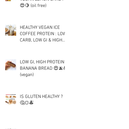
😍🍋 (oil free)
HEALTHY VEGAN ICE
COFFEE PROTEIN : LOW
CARB, LOW GI & HIGH
PROTEIN ☕💪🍌
LOW GI, HIGH PROTEIN
BANANA BREAD 😍🍌💪
(vegan)
IS GLUTEN HEALTHY ?
🤔🍞🍝