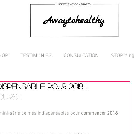
Awaytohealthy
HOP
TESTIMONIES
CONSULTATION
STOP bing
DISPENSABLE POUR 2018 !
urs !
mini-série de mes indispensables pour c
ommencer 2018 