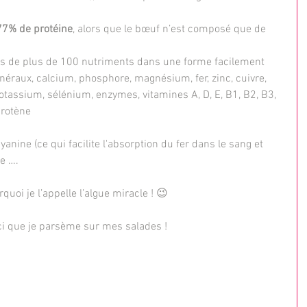
77% de protéine
, alors que le bœuf n’est composé que de 
tés de plus de 100 nutriments dans une forme facilement 
néraux, calcium, phosphore, magnésium, fer, zinc, cuivre, 
assium, sélénium, enzymes, vitamines A, D, E, B1, B2, B3, 
arotène
anine (ce qui facilite l'absorption du fer dans le sang et 
e ….
uoi je l’appelle l’algue miracle ! 😉
-ci que je parsème sur mes salades !