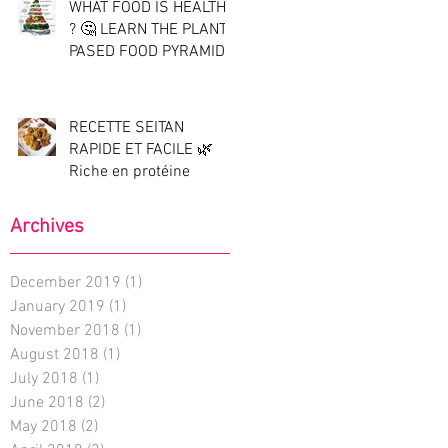
WHAT FOOD IS HEALTHY
? 🤔 LEARN THE PLANT
PASED FOOD PYRAMID !
RECETTE SEITAN
RAPIDE ET FACILE 🌿
Riche en protéine
Archives
December 2019
(1)
1 post
January 2019
(1)
1 post
November 2018
(1)
1 post
August 2018
(1)
1 post
July 2018
(1)
1 post
June 2018
(2)
2 posts
May 2018
(2)
2 posts