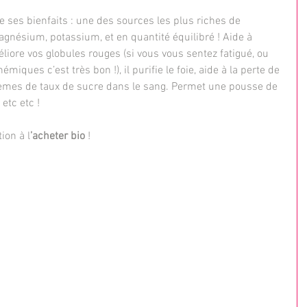
e ses bienfaits : une des sources les plus riches de 
agnésium, potassium, et en quantité équilibré ! Aide à 
méliore vos globules rouges (si vous vous sentez fatigué, ou 
ques c’est très bon !), il purifie le foie, aide à la perte de 
blèmes de taux de sucre dans le sang. Permet une pousse de 
etc etc !
tion à l
’acheter bio
 !