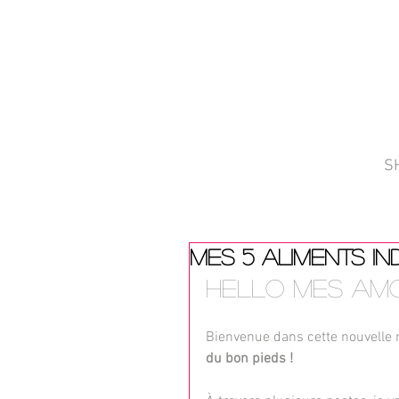
S
MES 5 ALIMENTS IN
Hello mes amo
Bienvenue dans cette nouvelle 
du bon pieds !