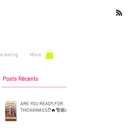
e eating
More
Posts Récents
ARE YOU READY FOR
THICKKMASS⁉️🔥🎅🏼🎁